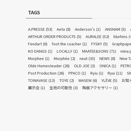
TAGS
A.PRESSE
(53)
Aeta
(8)
Anderson's
(1)
ANSNAM
(5)
ARTHUR ORDER PRODUCTS
(5)
AURALEE
(52)
blurhms
(
Fendart
(6)
foot the coacher
(1)
FYSKY
(5)
Graphpape
KO DANGS
(1)
LOCALLY
(1)
MAATEE&SONS
(71)
mina 
Morphee
(1)
Morphée
(2)
neat
(35)
NEWS
(8)
Nine T
Olde Homesteader
(26)
OLD JOE
(3)
ONICA
(1)
PETR
Post Production
(26)
PPACO
(1)
Ryiu
(1)
Ryui
(11)
Sh
TOWAVASE
(13)
TOYE
(2)
WASEW
(6)
YLÈVE
(5)
お知
展示会
(1)
生地の可能性
(3)
陶器アクセサリー
(1)