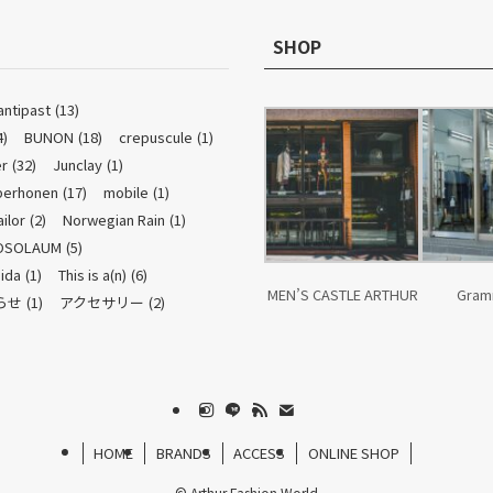
SHOP
antipast
(13)
4)
BUNON
(18)
crepuscule
(1)
r
(32)
Junclay
(1)
perhonen
(17)
mobile
(1)
ailor
(2)
Norwegian Rain
(1)
OSOLAUM
(5)
ida
(1)
This is a(n)
(6)
MEN’S CASTLE ARTHUR
Gram
らせ
(1)
アクセサリー
(2)
HOME
BRANDS
ACCESS
ONLINE SHOP
©
Arthur Fashion World