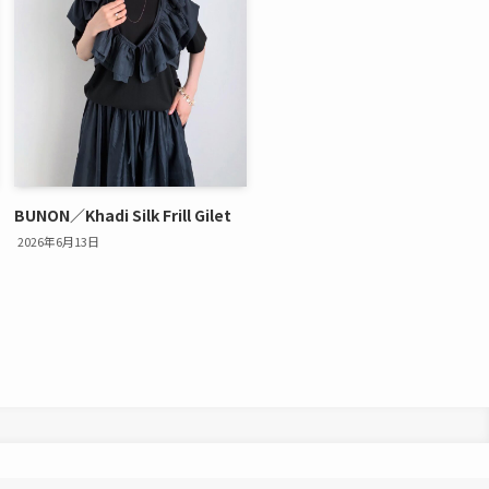
BUNON／Khadi Silk Frill Gilet
2026年6月13日