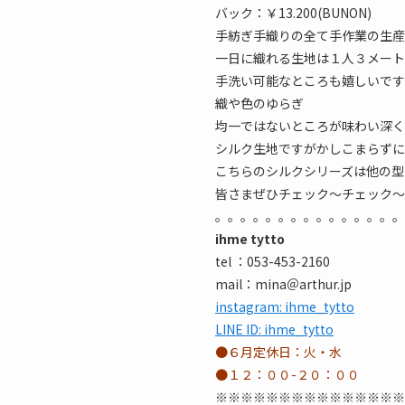
バック：￥13.200(BUNON)
手紡ぎ手織りの全て手作業の生産
一日に織れる生地は１人３メート
手洗い可能なところも嬉しいです
織や色のゆらぎ
均一ではないところが味わい深く
シルク生地ですがかしこまらずに
こちらのシルクシリーズは他の型
皆さまぜひチェック～チェック～
。。。。。。。。。。。。。。。
ihme tytto
tel ：053-453-2160
mail：mina＠arthur.jp
instagram: ihme_tytto
LINE ID: ihme_tytto
●６月定休日：火・水
●１２：００-２０：００
※※※※※※※※※※※※※※※