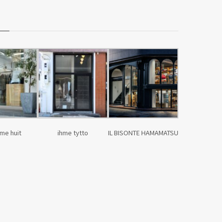
me huit
ihme tytto
IL BISONTE HAMAMATSU