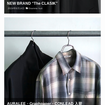
NEW BRAND “The CLASIK”
2024年9月14日
Gramme huit
AURALEE・Graphpaper・CONLEAD 入荷