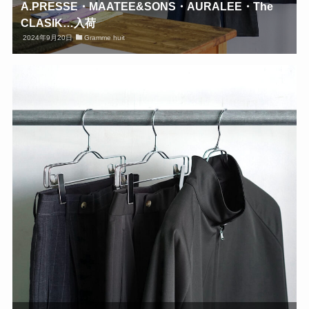
A.PRESSE・MAATEE&SONS・AURALEE・The
CLASIK…入荷
2024年9月20日
Gramme huit