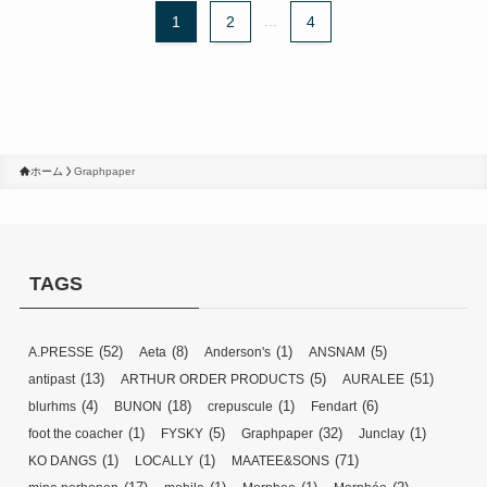
1
2
...
4
ホーム
Graphpaper
TAGS
(52)
(8)
(1)
(5)
A.PRESSE
Aeta
Anderson's
ANSNAM
(13)
(5)
(51)
antipast
ARTHUR ORDER PRODUCTS
AURALEE
(4)
(18)
(1)
(6)
blurhms
BUNON
crepuscule
Fendart
(1)
(5)
(32)
(1)
foot the coacher
FYSKY
Graphpaper
Junclay
(1)
(1)
(71)
KO DANGS
LOCALLY
MAATEE&SONS