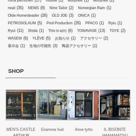
(17)
(1)
(1)
(2)
mina perhonen
mobile
Morphee
Morphée
(35)
(8)
(2)
(1)
neat
NEWS
Nine Tailor
Norwegian Rain
(26)
(3)
(1)
Olde Homesteader
OLD JOE
ONICA
(5)
(26)
(1)
(1)
PETROSOLAUM
Post Production
PPACO
Ryiu
(11)
(1)
(6)
(13)
(2)
Ryui
Shida
This is a(n)
TOWAVASE
TOYE
(6)
(5)
(1)
(2)
WASEW
YLÈVE
お知らせ
アクセサリー
(1)
(3)
(1)
展示会
生地の可能性
陶器アクセサリー
SHOP
MEN’S CASTLE
Gramme huit
ihme tytto
IL BISONTE
ARTHUR
HAMAMATSU