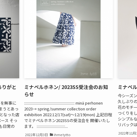
ありがと
ミナペルホネン/ 2023SS受注会のお知
ミナペル
らせ
今シーズン
久しぶりの
3日間を無事に
::::::::::::::::::::::::::::::::::::::::::::::::::::::: minä perhonen
花のモチ
まうとあっ
2023→ spring/summer collection order
つくりをし
色となった店
exhibition 2022.12/17(sat)〜12/19(mon) 上記日程
シンプルな
ペース そっ
でミナペルホネン2023SSの受注会を 開催いたし
リバックは反
も日常の
ます。 :::::::::::::::::::::::::::::::...
2022年11月
2022年12月3日
ihme tytto