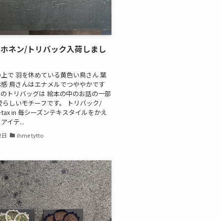
ホネン/トリバック入荷しまし
上で 羽を休めている黄色い鳥さん 葉
感 鳥さんはエナメルでつややかです
のトリバッグは 絵本の中のお話の一部
愛らしいモチーフです。 トリバック/
00+tax in 毎シーズンテキスタイルをかえ
イテ...
2日
ihme tytto