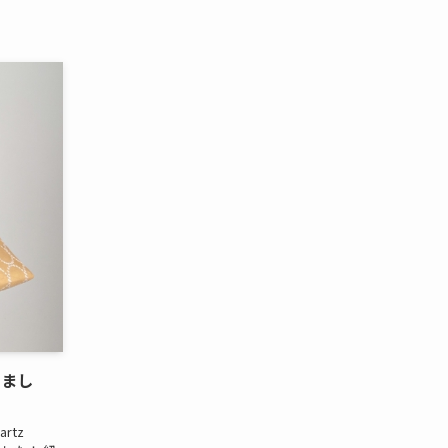
りまし
rtz