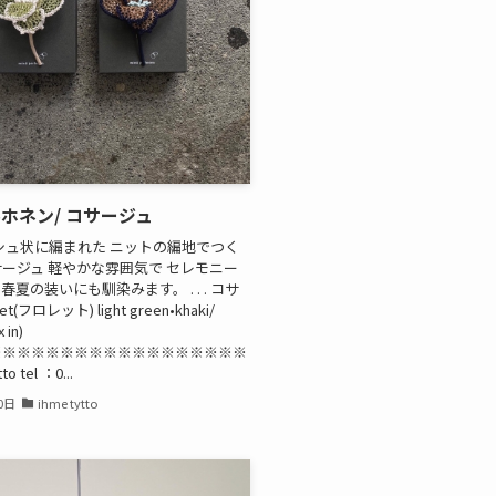
ホネン/ コサージュ
状に編まれた ニットの編地でつく
ージュ 軽やかな雰囲気で セレモニー
夏の装いにも馴染みます。 . . . コサ
et(フロレット) light green•khaki/
 in)
※※※※※※※※※※※※※※※※※※
to tel ：0...
0日
ihme tytto