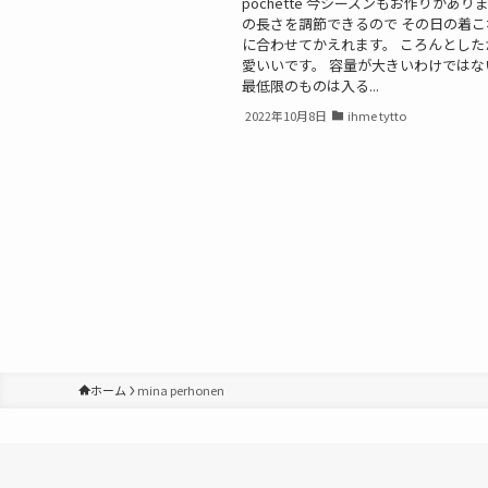
pochette 今シーズンもお作りがあり
の長さを調節できるので その日の着
に合わせてかえれます。 ころんとした
愛いいです。 容量が大きいわけではな
最低限のものは入る...
2022年10月8日
ihme tytto
ホーム
mina perhonen