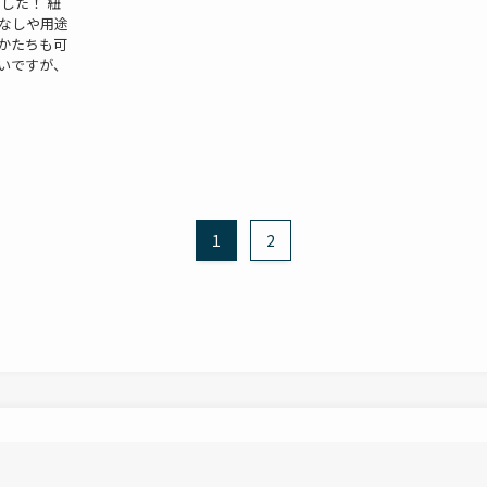
ました！ 紐
こなしや用途
かたちも可
いですが、
1
2