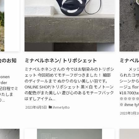
会のお知
ミナペルホネン/ トリポシェット
ミナペル
ミナペルホネンさんの 今ではお馴染みのトリポシ
メッシュ
ェット 今回初めてモチーフがつきました！ 細部
られたコサ
 perhonen
のディテールまで ぬかりのない美しい羽です。
シーンから春
rder
ONLINE SHOP/トリポシェット 黒×白 モノトーン
ージュ flor
n) 上記日程でミ
の配色がまた美しい 遊び心のあるモチーフバック
¥18.700(tax
いたしま
はずしアイテム...
※※※※
..
※ ihme tyt
2023年6月5日
ihme tytto
2023年3月1