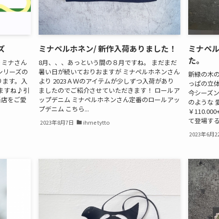
ズ
ミナペルホネン/ 新作入荷ありました！
ミナペル
た。
りミナさん
8月、、、あっという間の８月ですね。 まだまだ
ムシリーズの
暑い日が続いておりおますが ミナペルホネンさん
新緑の木の
まります。入
より 2023ＡＷのアイテムが少しずつ入荷があり
っぱの立体
ますね♪引
ましたのでご紹介させていただきます！ ロールア
今シーズン
に当店をご愛
ップデニム ミナペルホネンさん定番のロールアッ
のような 
プデニム こちら...
￥110.0
て登場するア
2023年8月7日
ihme tytto
2023年6月2