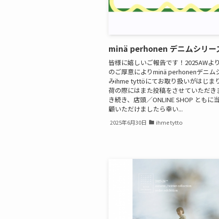
minä perhonen デニムシリー
皆様に嬉しいご報告です！2025AWよ
のご厚意によりminä perhonenデニ
みihme tyttöにてお取り扱いがはじ
荷の際にはまた投稿をさせていただき
き続き、店頭／ONLINE SHOP とも
顧いただけましたら幸い...
2025年6月30日
ihme tytto