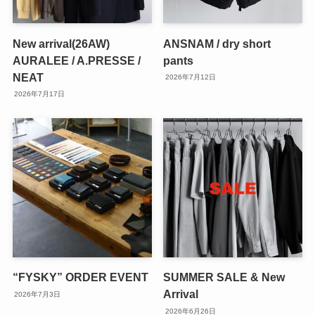
New arrival(26AW)
ANSNAM / dry short
AURALEE / A.PRESSE /
pants
NEAT
2026年7月12日
2026年7月17日
“FYSKY” ORDER EVENT
SUMMER SALE & New
Arrival
2026年7月3日
2026年6月26日