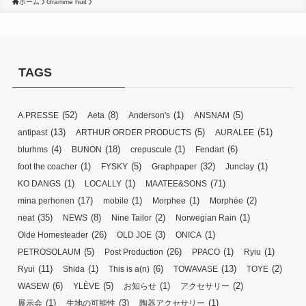
ホーム
Gramme huit
TAGS
(52)
(8)
(1)
(5)
A.PRESSE
Aeta
Anderson's
ANSNAM
(13)
(5)
(51)
antipast
ARTHUR ORDER PRODUCTS
AURALEE
(4)
(18)
(1)
(6)
blurhms
BUNON
crepuscule
Fendart
(1)
(5)
(32)
(1)
foot the coacher
FYSKY
Graphpaper
Junclay
(1)
(1)
(71)
KO DANGS
LOCALLY
MAATEE&SONS
(17)
(1)
(1)
(2)
mina perhonen
mobile
Morphee
Morphée
(35)
(8)
(2)
(1)
neat
NEWS
Nine Tailor
Norwegian Rain
(26)
(3)
(1)
Olde Homesteader
OLD JOE
ONICA
(5)
(26)
(1)
(1)
PETROSOLAUM
Post Production
PPACO
Ryiu
(11)
(1)
(6)
(13)
(2)
Ryui
Shida
This is a(n)
TOWAVASE
TOYE
(6)
(5)
(1)
(2)
WASEW
YLÈVE
お知らせ
アクセサリー
(1)
(3)
(1)
展示会
生地の可能性
陶器アクセサリー