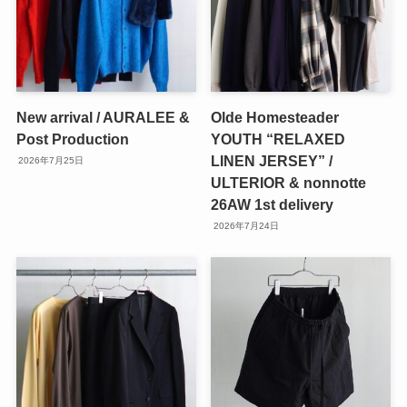
New arrival / AURALEE &
Olde Homesteader
Post Production
YOUTH “RELAXED
LINEN JERSEY” /
2026年7月25日
ULTERIOR & nonnotte
26AW 1st delivery
2026年7月24日