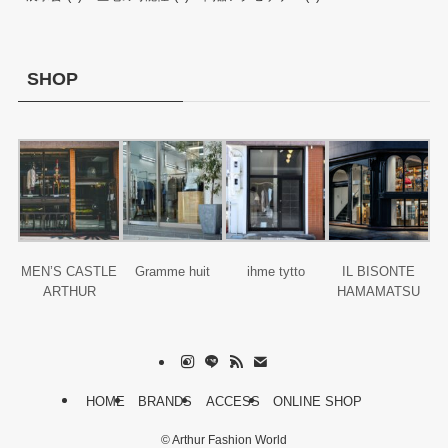
SHOP
MEN’S CASTLE
Gramme huit
ihme tytto
IL BISONTE
ARTHUR
HAMAMATSU
HOME
BRANDS
ACCESS
ONLINE SHOP
©
Arthur Fashion World