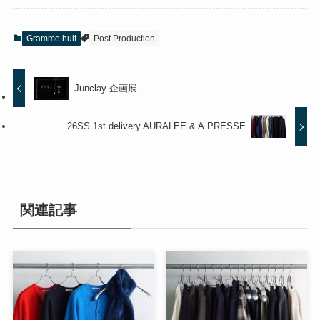
Gramme huit
Post Production
Junclay 企画展
26SS 1st delivery AURALEE & A.PRESSE
関連記事