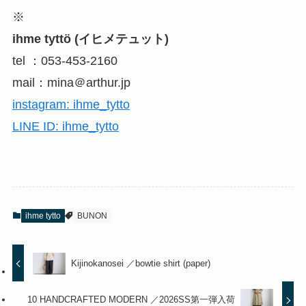
※
ihme tyttö (イヒメテュット)
tel ：053-453-2160
mail：mina＠arthur.jp
instagram: ihme_tytto
LINE ID: ihme_tytto
ihme tytto
BUNON
Kijinokanosei ／bowtie shirt (paper)
10 HANDCRAFTED MODERN ／2026SS第一弾入荷