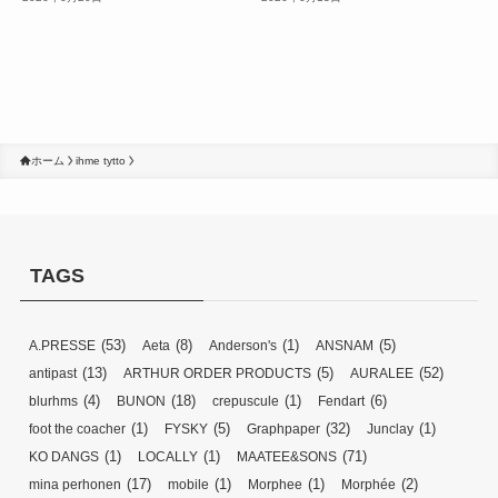
ホーム
ihme tytto
TAGS
(53)
(8)
(1)
(5)
A.PRESSE
Aeta
Anderson's
ANSNAM
(13)
(5)
(52)
antipast
ARTHUR ORDER PRODUCTS
AURALEE
(4)
(18)
(1)
(6)
blurhms
BUNON
crepuscule
Fendart
(1)
(5)
(32)
(1)
foot the coacher
FYSKY
Graphpaper
Junclay
(1)
(1)
(71)
KO DANGS
LOCALLY
MAATEE&SONS
(17)
(1)
(1)
(2)
mina perhonen
mobile
Morphee
Morphée