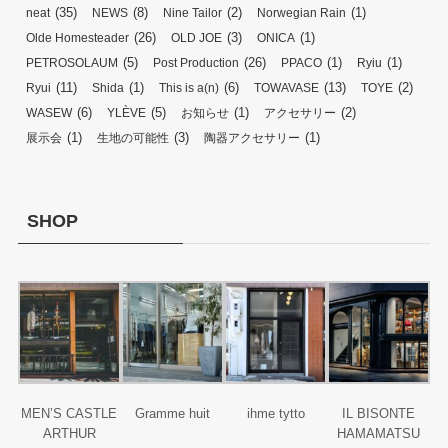
(35)
(8)
(2)
(1)
neat
NEWS
Nine Tailor
Norwegian Rain
(26)
(3)
(1)
Olde Homesteader
OLD JOE
ONICA
(5)
(26)
(1)
(1)
PETROSOLAUM
Post Production
PPACO
Ryiu
(11)
(1)
(6)
(13)
(2)
Ryui
Shida
This is a(n)
TOWAVASE
TOYE
(6)
(5)
(1)
(2)
WASEW
YLÈVE
お知らせ
アクセサリー
(1)
(3)
(1)
展示会
生地の可能性
陶器アクセサリー
SHOP
MEN’S CASTLE
Gramme huit
ihme tytto
IL BISONTE
ARTHUR
HAMAMATSU