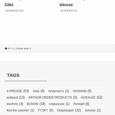
Gilet
blouse
2026年6月13日
2026年6月7日
ホーム
ihme tytto
TAGS
(53)
(8)
(1)
(5)
A.PRESSE
Aeta
Anderson's
ANSNAM
(13)
(5)
(52)
antipast
ARTHUR ORDER PRODUCTS
AURALEE
(4)
(18)
(1)
(6)
blurhms
BUNON
crepuscule
Fendart
(1)
(5)
(32)
(1)
foot the coacher
FYSKY
Graphpaper
Junclay