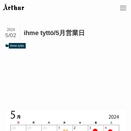
2024
ihme tyttö/5月営業日
5/02
ihme tytto