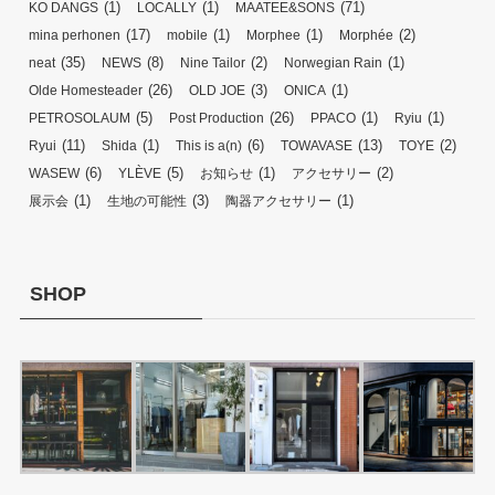
(1)
(1)
(71)
KO DANGS
LOCALLY
MAATEE&SONS
(17)
(1)
(1)
(2)
mina perhonen
mobile
Morphee
Morphée
(35)
(8)
(2)
(1)
neat
NEWS
Nine Tailor
Norwegian Rain
(26)
(3)
(1)
Olde Homesteader
OLD JOE
ONICA
(5)
(26)
(1)
(1)
PETROSOLAUM
Post Production
PPACO
Ryiu
(11)
(1)
(6)
(13)
(2)
Ryui
Shida
This is a(n)
TOWAVASE
TOYE
(6)
(5)
(1)
(2)
WASEW
YLÈVE
お知らせ
アクセサリー
(1)
(3)
(1)
展示会
生地の可能性
陶器アクセサリー
SHOP