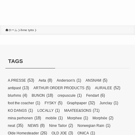
ホーム
ihme tytto
TAGS
(53)
(8)
(1)
(5)
A.PRESSE
Aeta
Anderson's
ANSNAM
(13)
(5)
(52)
antipast
ARTHUR ORDER PRODUCTS
AURALEE
(4)
(18)
(1)
(6)
blurhms
BUNON
crepuscule
Fendart
(1)
(5)
(32)
(1)
foot the coacher
FYSKY
Graphpaper
Junclay
(1)
(1)
(71)
KO DANGS
LOCALLY
MAATEE&SONS
(18)
(1)
(1)
(2)
mina perhonen
mobile
Morphee
Morphée
(35)
(8)
(2)
(1)
neat
NEWS
Nine Tailor
Norwegian Rain
(26)
(3)
(1)
Olde Homesteader
OLD JOE
ONICA