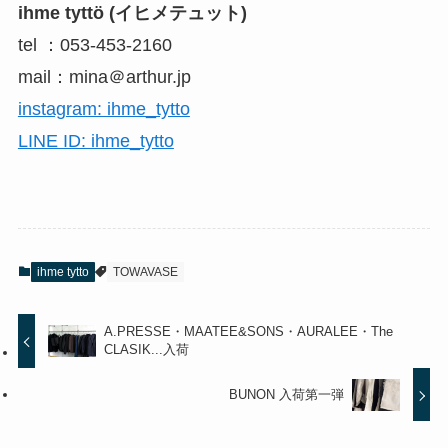
ihme tyttö (イヒメテュット)
tel ：053-453-2160
mail：mina＠arthur.jp
instagram: ihme_tytto
LINE ID: ihme_tytto
ihme tytto
TOWAVASE
A.PRESSE・MAATEE&SONS・AURALEE・The
CLASIK...入荷
BUNON 入荷第一弾