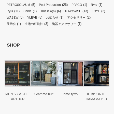
(5)
(26)
(1)
(1)
PETROSOLAUM
Post Production
PPACO
Ryiu
(11)
(1)
(6)
(13)
(2)
Ryui
Shida
This is a(n)
TOWAVASE
TOYE
(6)
(5)
(1)
(2)
WASEW
YLÈVE
お知らせ
アクセサリー
(1)
(3)
(1)
展示会
生地の可能性
陶器アクセサリー
SHOP
MEN’S CASTLE
Gramme huit
ihme tytto
IL BISONTE
ARTHUR
HAMAMATSU