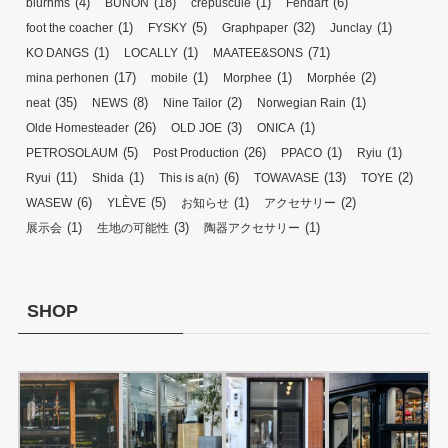
(4)
(18)
(1)
(6)
blurhms
BUNON
crepuscule
Fendart
(1)
(5)
(32)
(1)
foot the coacher
FYSKY
Graphpaper
Junclay
(1)
(1)
(71)
KO DANGS
LOCALLY
MAATEE&SONS
(17)
(1)
(1)
(2)
mina perhonen
mobile
Morphee
Morphée
(35)
(8)
(2)
(1)
neat
NEWS
Nine Tailor
Norwegian Rain
(26)
(3)
(1)
Olde Homesteader
OLD JOE
ONICA
(5)
(26)
(1)
(1)
PETROSOLAUM
Post Production
PPACO
Ryiu
(11)
(1)
(6)
(13)
(2)
Ryui
Shida
This is a(n)
TOWAVASE
TOYE
(6)
(5)
(1)
(2)
WASEW
YLÈVE
お知らせ
アクセサリー
(1)
(3)
(1)
展示会
生地の可能性
陶器アクセサリー
SHOP