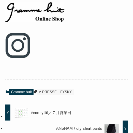
Gramme huit
A.PRESSE
FYSKY
ihme tyttö／７月営業日
ANSNAM / dry short pants