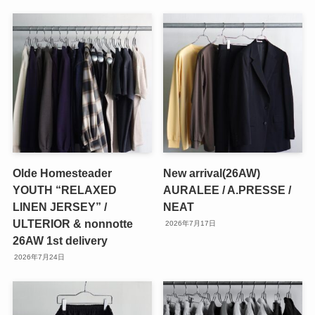
Olde Homesteader
New arrival(26AW)
YOUTH “RELAXED
AURALEE / A.PRESSE /
LINEN JERSEY” /
NEAT
ULTERIOR & nonnotte
2026年7月17日
26AW 1st delivery
2026年7月24日