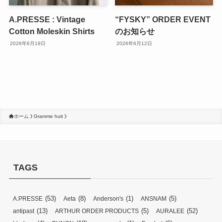
A.PRESSE : Vintage
“FYSKY” ORDER EVENT
Cotton Moleskin Shirts
のお知らせ
2026年6月19日
2026年6月12日
ホーム
Gramme huit
TAGS
(53)
(8)
(1)
(5)
A.PRESSE
Aeta
Anderson's
ANSNAM
(13)
(5)
(52)
antipast
ARTHUR ORDER PRODUCTS
AURALEE