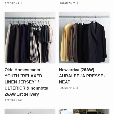
2026年8月7日
2026年7月25日
Olde Homesteader
New arrival(26AW)
YOUTH “RELAXED
AURALEE / A.PRESSE /
LINEN JERSEY” /
NEAT
ULTERIOR & nonnotte
2026年7月17日
26AW 1st delivery
2026年7月24日