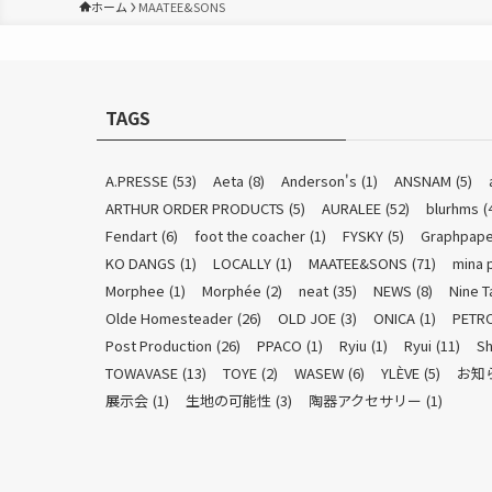
ホーム
MAATEE&SONS
TAGS
A.PRESSE
(53)
Aeta
(8)
Anderson's
(1)
ANSNAM
(5)
ARTHUR ORDER PRODUCTS
(5)
AURALEE
(52)
blurhms
(
Fendart
(6)
foot the coacher
(1)
FYSKY
(5)
Graphpape
KO DANGS
(1)
LOCALLY
(1)
MAATEE&SONS
(71)
mina 
Morphee
(1)
Morphée
(2)
neat
(35)
NEWS
(8)
Nine T
Olde Homesteader
(26)
OLD JOE
(3)
ONICA
(1)
PETR
Post Production
(26)
PPACO
(1)
Ryiu
(1)
Ryui
(11)
Sh
TOWAVASE
(13)
TOYE
(2)
WASEW
(6)
YLÈVE
(5)
お知
展示会
(1)
生地の可能性
(3)
陶器アクセサリー
(1)