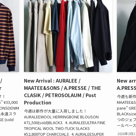
/
New Arrival : AURALEE /
New ar
r
MAATEE&SONS / A.PRESSE / THE
A.PRES
CLASIK / PETROSOLAUM / Post
す！
今週も新
Production
" ¥33,000
MAATEE&S
SONSDENIM
pane" GRE
今週は新作が大量に入荷しました！
SONS永遠スラ
BLACKs
AURALEEWOOL HERRINGBONE BLOUSON
 (sold
つのジェフ
¥71,500(sold)BLACK3. 4. AURALEEULTRA FINE
ールベース
TROPICAL WOOL TWO-TUCK SLACKS
¥52,800TOP CHARCOAL3. 4. AURALEESUPER
2026年3月2