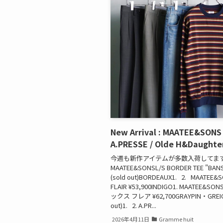
New Arrival : MAATEE&SONS 
A.PRESSE / Olde H&Daughte
今週も新作アイテムが多数入荷してま
MAATEE&SONSL/S BORDER TEE "BANS
(sold out)BORDEAUX1. 2. MAATEE&
FLAIR ¥53,900INDIGO1. MAATEE&
ックス フレア ¥62,700GRAYPIN・GREIGE
out)1. 2. A.PR...
2026年4月11日
Gramme huit