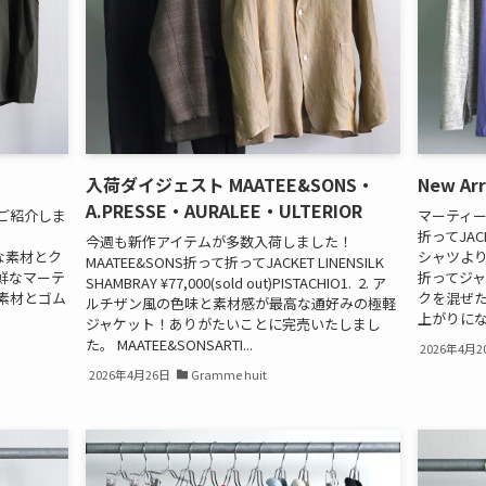
入荷ダイジェスト MAATEE&SONS・
New Arr
A.PRESSE・AURALEE・ULTERIOR
ご紹介しま
マーティー
折ってJACKE
今週も新作アイテムが多数入荷しました！
ックな素材とク
シャツよ
MAATEE&SONS折って折ってJACKET LINENSILK
鮮なマーテ
折ってジ
SHAMBRAY ¥77,000(sold out)PISTACHIO1. 2. ア
素材とゴム
クを混ぜ
ルチザン風の色味と素材感が最高な通好みの極軽
上がりになっ
ジャケット！ありがたいことに完売いたしまし
た。 MAATEE&SONSARTI...
2026年4月2
2026年4月26日
Gramme huit