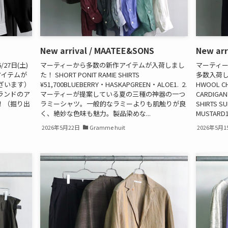
New arrival / MAATEE&SONS
New ar
7日(土)
マーティーから多数の新作アイテムが入荷しまし
マーティ
アイテムが
た！ SHORT PONIT RAMIE SHIRTS
多数入荷しま
ございます）
¥51,700BLUEBERRY・HASKAPGREEN・ALOE1. 2.
HWOOL CHE
ランドのア
マーティーが提案している夏の三種の神器の一つ
CARDIGAN 
に！（掘り出
ラミーシャツ。一般的なラミーよりも肌触りが良
SHIRTS S
く、絶妙な色味も魅力。製品染めな...
MUSTARD1.
2026年5月22日
Gramme huit
2026年5月1