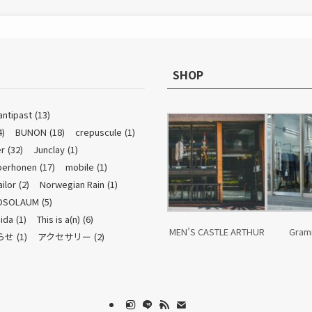
SHOP
antipast
(13)
4)
BUNON
(18)
crepuscule
(1)
r
(32)
Junclay
(1)
perhonen
(17)
mobile
(1)
ailor
(2)
Norwegian Rain
(1)
OSOLAUM
(5)
ida
(1)
This is a(n)
(6)
MEN’S CASTLE ARTHUR
Gram
らせ
(1)
アクセサリー
(2)