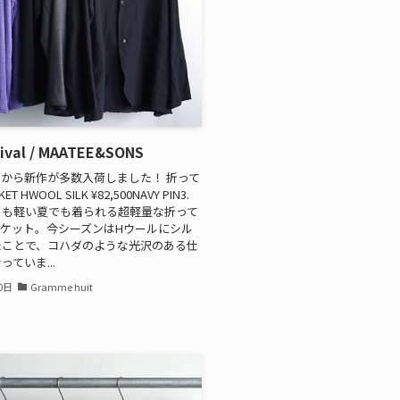
ival / MAATEE&SONS
から新作が多数入荷しました！ 折って
T HWOOL SILK ¥82,500NAVY PIN3.
りも軽い夏でも着られる超軽量な折って
ャケット。今シーズンはHウールにシル
たことで、コハダのような光沢のある仕
ていま...
0日
Gramme huit