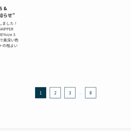
S &
知らせ”
しました！
SKIPPER
EYsize 3.
りで奥深い⾊
トの程よい
1
2
3
...
8