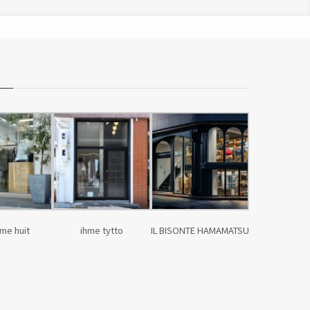
me huit
ihme tytto
IL BISONTE HAMAMATSU