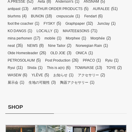
(52)
(8)
(1)
(5)
A.PRESSE
Aeta
Anderson's
ANSNAM
(13)
(5)
(51)
antipast
ARTHUR ORDER PRODUCTS
AURALEE
(4)
(18)
(1)
(6)
blurhms
BUNON
crepuscule
Fendart
(1)
(5)
(32)
(1)
foot the coacher
FYSKY
Graphpaper
Junclay
(1)
(1)
(71)
KO DANGS
LOCALLY
MAATEE&SONS
(17)
(1)
(1)
(2)
mina perhonen
mobile
Morphee
Morphée
(35)
(8)
(2)
(1)
neat
NEWS
Nine Tailor
Norwegian Rain
(26)
(3)
(1)
Olde Homesteader
OLD JOE
ONICA
(5)
(26)
(1)
(1)
PETROSOLAUM
Post Production
PPACO
Ryiu
(11)
(1)
(6)
(13)
(2)
Ryui
Shida
This is a(n)
TOWAVASE
TOYE
(6)
(5)
(1)
(2)
WASEW
YLÈVE
お知らせ
アクセサリー
(1)
(3)
(1)
展示会
生地の可能性
陶器アクセサリー
SHOP