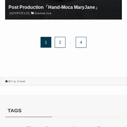
Post Production「Hand-Moca MaryJane」
2025年5月12日
Gramme huit
1
2
...
4
ホーム
neat
TAGS