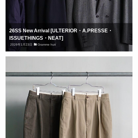
26SS New Arrival [ULTERIOR・A.PRESSE・
ISSUETHINGS・NEAT]
2026年1月23日
Gramme huit