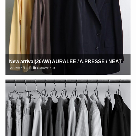
New arrival(26AW) AURALEE / A.PRESSE / NEAT
2026年7月17日
Gramme huit