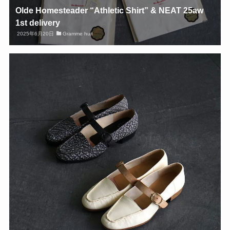
Olde Homesteader “Athletic Shirt” & NEAT 25aw
1st delivery
2025年6月20日
Gramme huit