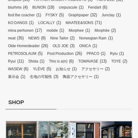
(4)
(18)
(1)
(6)
blurhms
BUNON
crepuscule
Fendart
(1)
(5)
(32)
(1)
foot the coacher
FYSKY
Graphpaper
Junclay
(1)
(1)
(71)
KO DANGS
LOCALLY
MAATEE&SONS
(17)
(1)
(1)
(2)
mina perhonen
mobile
Morphee
Morphée
(35)
(8)
(2)
(1)
neat
NEWS
Nine Tailor
Norwegian Rain
(26)
(3)
(1)
Olde Homesteader
OLD JOE
ONICA
(5)
(26)
(1)
(1)
PETROSOLAUM
Post Production
PPACO
Ryiu
(11)
(1)
(6)
(13)
(2)
Ryui
Shida
This is a(n)
TOWAVASE
TOYE
(6)
(5)
(1)
(2)
WASEW
YLÈVE
お知らせ
アクセサリー
(1)
(3)
(1)
展示会
生地の可能性
陶器アクセサリー
SHOP