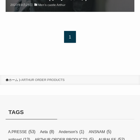
2023年9月25日
Men's castle Arthur
1
ホーム
ARTHUR ORDER PRODUCTS
TAGS
(53)
(8)
(1)
(5)
A.PRESSE
Aeta
Anderson's
ANSNAM
(13)
(5)
(52)
antipast
ARTHUR ORDER PRODUCTS
AURALEE