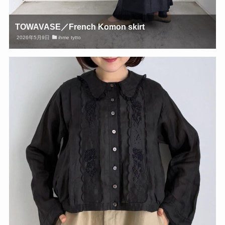
TOWAVASE／French Komon skirt
2026年5月9日
ihme tytto