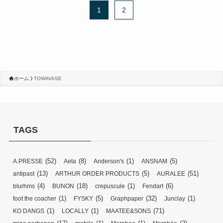
1
2
ホーム
TOWAVASE
TAGS
(52)
(8)
(1)
(5)
A.PRESSE
Aeta
Anderson's
ANSNAM
(13)
(5)
(51)
antipast
ARTHUR ORDER PRODUCTS
AURALEE
(4)
(18)
(1)
(6)
blurhms
BUNON
crepuscule
Fendart
(1)
(5)
(32)
(1)
foot the coacher
FYSKY
Graphpaper
Junclay
(1)
(1)
(71)
KO DANGS
LOCALLY
MAATEE&SONS