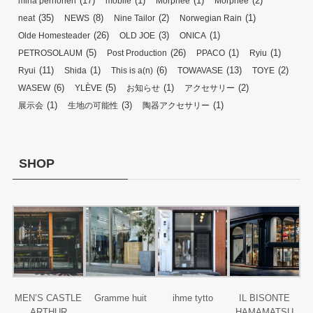
(17)
(1)
(1)
(2)
mina perhonen
mobile
Morphee
Morphée
(35)
(8)
(2)
(1)
neat
NEWS
Nine Tailor
Norwegian Rain
(26)
(3)
(1)
Olde Homesteader
OLD JOE
ONICA
(5)
(26)
(1)
(1)
PETROSOLAUM
Post Production
PPACO
Ryiu
(11)
(1)
(6)
(13)
(2)
Ryui
Shida
This is a(n)
TOWAVASE
TOYE
(6)
(5)
(1)
(2)
WASEW
YLÈVE
お知らせ
アクセサリー
(1)
(3)
(1)
展示会
生地の可能性
陶器アクセサリー
SHOP
MEN’S CASTLE
Gramme huit
ihme tytto
IL BISONTE
ARTHUR
HAMAMATSU