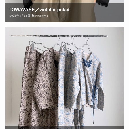
TOWAVASE／violette jacket
2026年4月16日
ihme tytto