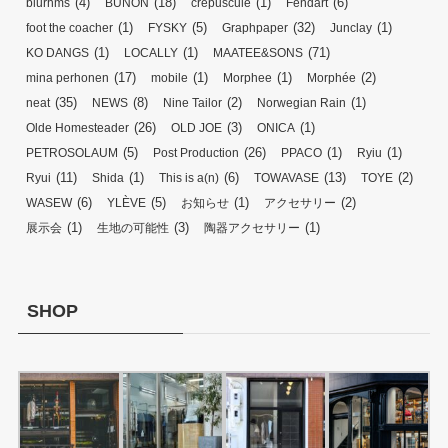
(4)
(18)
(1)
(6)
blurhms
BUNON
crepuscule
Fendart
(1)
(5)
(32)
(1)
foot the coacher
FYSKY
Graphpaper
Junclay
(1)
(1)
(71)
KO DANGS
LOCALLY
MAATEE&SONS
(17)
(1)
(1)
(2)
mina perhonen
mobile
Morphee
Morphée
(35)
(8)
(2)
(1)
neat
NEWS
Nine Tailor
Norwegian Rain
(26)
(3)
(1)
Olde Homesteader
OLD JOE
ONICA
(5)
(26)
(1)
(1)
PETROSOLAUM
Post Production
PPACO
Ryiu
(11)
(1)
(6)
(13)
(2)
Ryui
Shida
This is a(n)
TOWAVASE
TOYE
(6)
(5)
(1)
(2)
WASEW
YLÈVE
お知らせ
アクセサリー
(1)
(3)
(1)
展示会
生地の可能性
陶器アクセサリー
SHOP