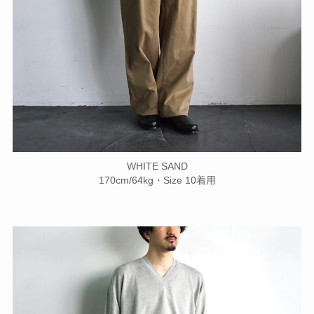
WHITE SAND
170cm/64kg・Size 10着用