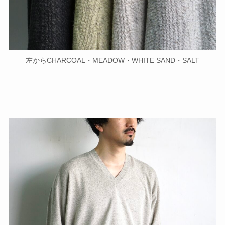
左からCHARCOAL・MEADOW・WHITE SAND・SALT