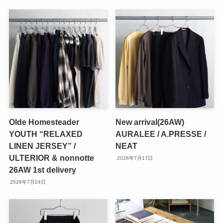
Olde Homesteader
New arrival(26AW)
YOUTH “RELAXED
AURALEE / A.PRESSE /
LINEN JERSEY” /
NEAT
ULTERIOR & nonnotte
2026年7月17日
26AW 1st delivery
2026年7月24日