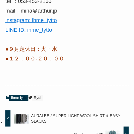
tel ：053-453-2160
mail：mina＠arthur.jp
instagram: ihme_tytto
LINE ID: ihme_tytto
●９月定休日：火・水
●１２：００-２０：００
ihme tytto
Ryui
AURALEE / SUPER LIGHT WOOL SHIRT & EASY
SLACKS