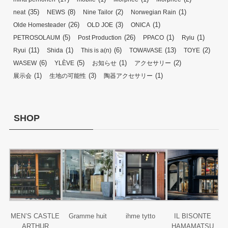
(35)
(8)
(2)
(1)
neat
NEWS
Nine Tailor
Norwegian Rain
(26)
(3)
(1)
Olde Homesteader
OLD JOE
ONICA
(5)
(26)
(1)
(1)
PETROSOLAUM
Post Production
PPACO
Ryiu
(11)
(1)
(6)
(13)
(2)
Ryui
Shida
This is a(n)
TOWAVASE
TOYE
(6)
(5)
(1)
(2)
WASEW
YLÈVE
お知らせ
アクセサリー
(1)
(3)
(1)
展示会
生地の可能性
陶器アクセサリー
SHOP
MEN’S CASTLE
Gramme huit
ihme tytto
IL BISONTE
ARTHUR
HAMAMATSU