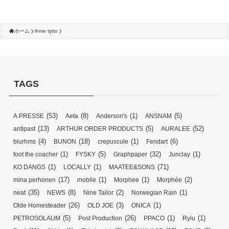
ホーム
ihme tytto
TAGS
(53)
(8)
(1)
(5)
A.PRESSE
Aeta
Anderson's
ANSNAM
(13)
(5)
(52)
antipast
ARTHUR ORDER PRODUCTS
AURALEE
(4)
(18)
(1)
(6)
blurhms
BUNON
crepuscule
Fendart
(1)
(5)
(32)
(1)
foot the coacher
FYSKY
Graphpaper
Junclay
(1)
(1)
(71)
KO DANGS
LOCALLY
MAATEE&SONS
(17)
(1)
(1)
(2)
mina perhonen
mobile
Morphee
Morphée
(35)
(8)
(2)
(1)
neat
NEWS
Nine Tailor
Norwegian Rain
(26)
(3)
(1)
Olde Homesteader
OLD JOE
ONICA
(5)
(26)
(1)
(1)
PETROSOLAUM
Post Production
PPACO
Ryiu