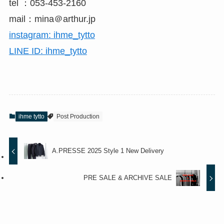
tel ：053-453-2160
mail：mina＠arthur.jp
instagram: ihme_tytto
LINE ID: ihme_tytto
ihme tytto
Post Production
A.PRESSE 2025 Style 1 New Delivery
PRE SALE & ARCHIVE SALE