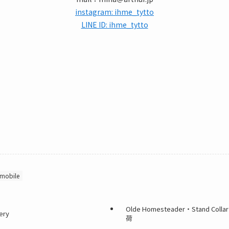
instagram: ihme_tytto
LINE ID: ihme_tytto
mobile
Olde Homesteader・Stand Colla
ery
荷