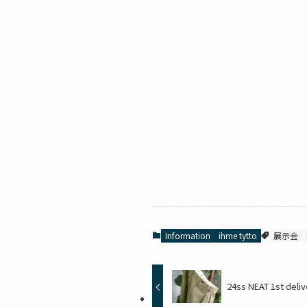
Information
ihme tytto
展示会
24ss NEAT 1st deliv