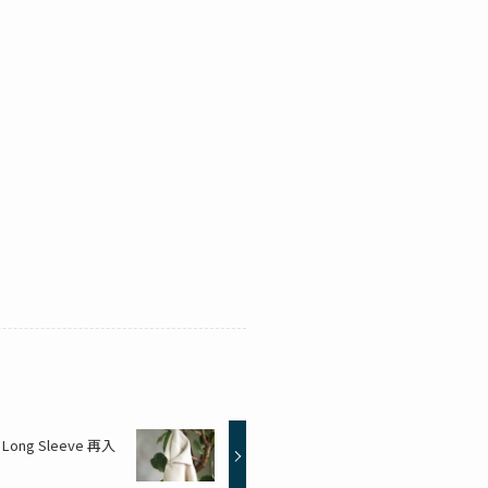
r Long Sleeve 再入