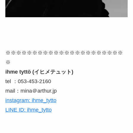
※※※※※※※※※※※※※※※※※※※※※※
※
ihme tyttö (イヒメテュット)
tel ：053-453-2160
mail：mina＠arthur.jp
instagram: ihme_tytto
LINE ID: ihme_tytto