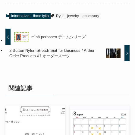
Information
ihme tytto
Ryui
jewelry
accessory
minä perhonen デニムシリーズ
2-Button Nylon Stretch Suit for Business / Arthur
Order Products #1 オーダースーツ
関連記事