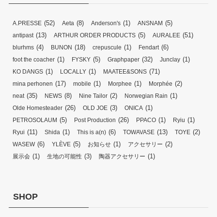
(52)
(8)
(1)
(5)
A.PRESSE
Aeta
Anderson's
ANSNAM
(13)
(5)
(51)
antipast
ARTHUR ORDER PRODUCTS
AURALEE
(4)
(18)
(1)
(6)
blurhms
BUNON
crepuscule
Fendart
(1)
(5)
(32)
(1)
foot the coacher
FYSKY
Graphpaper
Junclay
(1)
(1)
(71)
KO DANGS
LOCALLY
MAATEE&SONS
(17)
(1)
(1)
(2)
mina perhonen
mobile
Morphee
Morphée
(35)
(8)
(2)
(1)
neat
NEWS
Nine Tailor
Norwegian Rain
(26)
(3)
(1)
Olde Homesteader
OLD JOE
ONICA
(5)
(26)
(1)
(1)
PETROSOLAUM
Post Production
PPACO
Ryiu
(11)
(1)
(6)
(13)
(2)
Ryui
Shida
This is a(n)
TOWAVASE
TOYE
(6)
(5)
(1)
(2)
WASEW
YLÈVE
お知らせ
アクセサリー
(1)
(3)
(1)
展示会
生地の可能性
陶器アクセサリー
SHOP