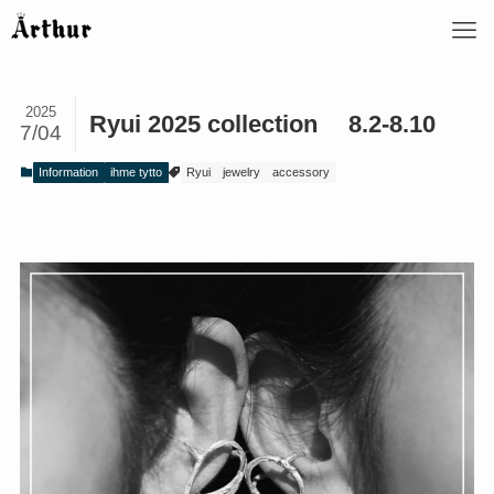
2025
Ryui 2025 collection 8.2-8.10
7/04
Information
ihme tytto
Ryui
jewelry
accessory